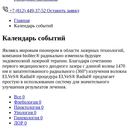
+7 (812) 449-37-52
Оставить заявку
Главная
Календарь событий
Календарь событий
Являясь мировым пионером в области лазерных технологий,
компания biolitec® радикально изменила будущее
эндовенозной лазерной терапии. Благодаря сочетанию
первого медицинского диодного лазера с длиной волны 1470
нм и запатентованного радиального (360°) излучения волокна
ELVeS® Radial® процедура ELVeS® Radial® предлагает
простую в использовании систему для значительного
улучшения результатов лечения.
Все
0
Флебология
0
Проктология
0
Урология
0
Гинекология
0
ЛОР
0