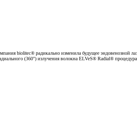
мпания biolitec® радикально изменила будущее эндовенозной ла
радиального (360°) излучения волокна ELVeS® Radial® процедур