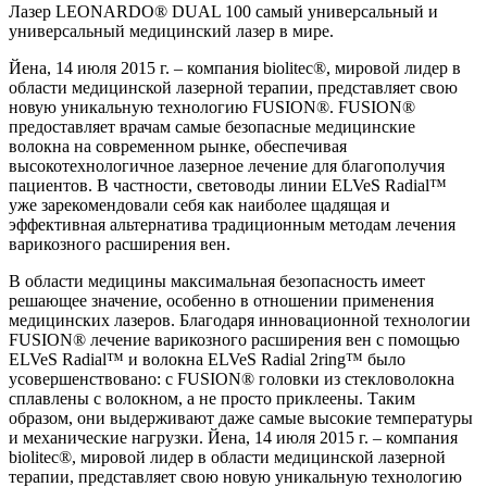
Лазер LEONARDO® DUAL 100 самый универсальный и
универсальный медицинский лазер в мире.
Йена, 14 июля 2015 г. – компания biolitec®, мировой лидер в
области медицинской лазерной терапии, представляет свою
новую уникальную технологию FUSION®. FUSION®
предоставляет врачам самые безопасные медицинские
волокна на современном рынке, обеспечивая
высокотехнологичное лазерное лечение для благополучия
пациентов. В частности, световоды линии ELVeS Radial™
уже зарекомендовали себя как наиболее щадящая и
эффективная альтернатива традиционным методам лечения
варикозного расширения вен.
В области медицины максимальная безопасность имеет
решающее значение, особенно в отношении применения
медицинских лазеров. Благодаря инновационной технологии
FUSION® лечение варикозного расширения вен с помощью
ELVeS Radial™ и волокна ELVeS Radial 2ring™ было
усовершенствовано: с FUSION® головки из стекловолокна
сплавлены с волокном, а не просто приклеены. Таким
образом, они выдерживают даже самые высокие температуры
и механические нагрузки. Йена, 14 июля 2015 г. – компания
biolitec®, мировой лидер в области медицинской лазерной
терапии, представляет свою новую уникальную технологию